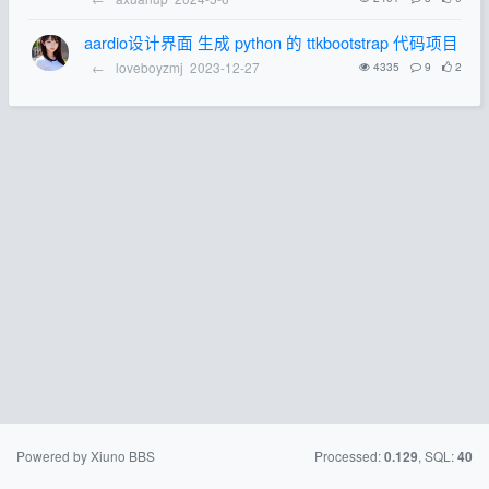
aardio设计界面 生成 python 的 ttkbootstrap 代码项目
←
loveboyzmj
2023-12-27
4335
9
2
Powered by Xiuno BBS
Processed:
, SQL:
0.129
40