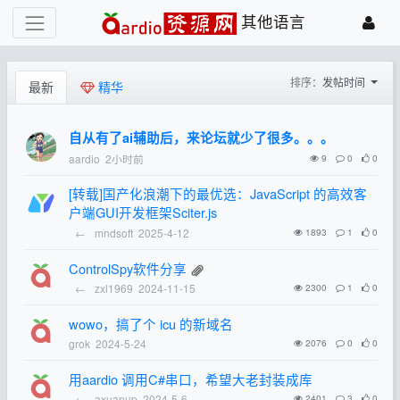
其他语言
排序：
发帖时间
最新
精华
自从有了ai辅助后，来论坛就少了很多。。。
aardio
2小时前
9
0
0
[转载]国产化浪潮下的最优选：JavaScript 的高效客
户端GUI开发框架Sciter.js
←
mndsoft
2025-4-12
1893
1
0
ControlSpy软件分享
←
zxl1969
2024-11-15
2300
1
0
wowo，搞了个 icu 的新域名
grok
2024-5-24
2076
0
0
用aardio 调用C#串口，希望大老封装成库
←
axuanup
2024-5-6
2401
3
0