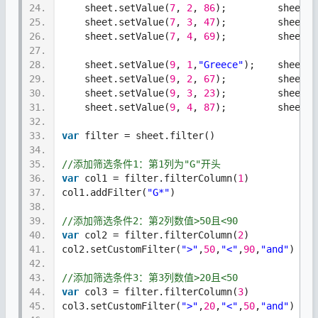
24.
    sheet.setValue(
7
, 
2
, 
86
);         sheet.s
25.
    sheet.setValue(
7
, 
3
, 
47
);         sheet.s
26.
    sheet.setValue(
7
, 
4
, 
69
);         sheet.s
27.
28.
    sheet.setValue(
9
, 
1
,
"Greece"
);    sheet.s
29.
    sheet.setValue(
9
, 
2
, 
67
);         sheet.s
30.
    sheet.setValue(
9
, 
3
, 
23
);         sheet.s
31.
    sheet.setValue(
9
, 
4
, 
87
);         sheet.s
32.
33.
var
 filter = sheet.filter()
34.
35.
//添加筛选条件1：第1列为"G"开头
36.
var
 col1 = filter.filterColumn(
1
)
37.
col1.addFilter(
"G*"
)
38.
39.
//添加筛选条件2：第2列数值>50且<90
40.
var
 col2 = filter.filterColumn(
2
)
41.
col2.setCustomFilter(
">"
,
50
,
"<"
,
90
,
"and"
)
42.
43.
//添加筛选条件3：第3列数值>20且<50
44.
var
 col3 = filter.filterColumn(
3
)
45.
col3.setCustomFilter(
">"
,
20
,
"<"
,
50
,
"and"
)