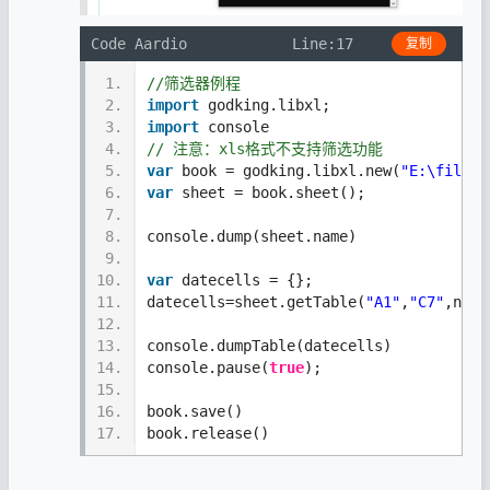
Code Aardio
Line:17
复制
1.
//筛选器例程
2.
import
 godking.libxl;
3.
import
 console
4.
// 注意：xls格式不支持筛选功能
5.
var
 book = godking.libxl.new(
"E:\filter
6.
var
 sheet = book.sheet();
7.
8.
console.dump(sheet.name)
9.
10.
var
 datecells = {};
11.
datecells=sheet.getTable(
"A1"
,
"C7"
,null
12.
13.
console.dumpTable(datecells)
14.
console.pause(
true
);
15.
16.
book.save()
17.
book.release()