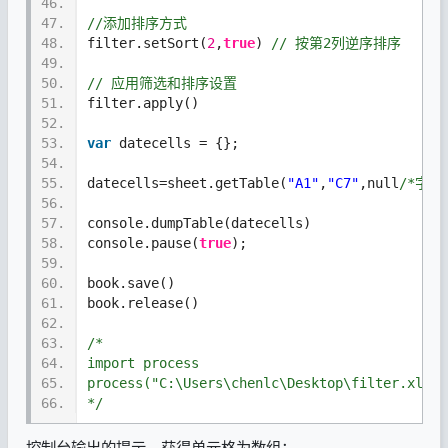
46.
47.
//添加排序方式
48.
filter.setSort(
2
,
true
) 
// 按第2列逆序排序
49.
50.
// 应用筛选和排序设置
51.
filter.apply()
52.
53.
var
 datecells = {};
54.
55.
datecells=sheet.getTable(
"A1"
,
"C7"
,null
/*字段
56.
57.
console.dumpTable(datecells)
58.
console.pause(
true
);
59.
60.
book.save()
61.
book.release()
62.
63.
/*
64.
import process
65.
process("C:\Users\chenlc\Desktop\filter.xlsx"
66.
*/
控制台输出的提示，获得单元格为数组；