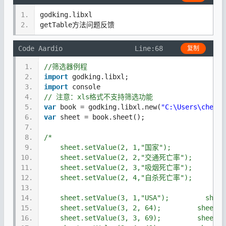
1.
godking.libxl
2.
getTable方法问题反馈
Code Aardio
Line:68
复制
1.
//筛选器例程
2.
import
 godking.libxl;
3.
import
 console
4.
// 注意：xls格式不支持筛选功能
5.
var
 book = godking.libxl.new(
"C:\Users\chenlc
6.
var
 sheet = book.sheet();
7.
8.
/*
9.
    sheet.setValue(2, 1,"国家");
10.
    sheet.setValue(2, 2,"交通死亡率");
11.
    sheet.setValue(2, 3,"吸烟死亡率");
12.
    sheet.setValue(2, 4,"自杀死亡率");
13.
14.
    sheet.setValue(3, 1,"USA");         sheet
15.
    sheet.setValue(3, 2, 64);         sheet.s
16.
    sheet.setValue(3, 3, 69);         sheet.s