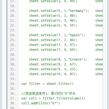
17.
    sheet.setValue(3, 4, 49);         sheet.s
18.
19.
    sheet.setValue(5, 1,"Germany");   sheet.s
20.
    sheet.setValue(5, 2, 88);         sheet.s
21.
    sheet.setValue(5, 3, 46);         sheet.s
22.
    sheet.setValue(5, 4, 55);         sheet.s
23.
24.
    sheet.setValue(7, 1,"Spain");     sheet.s
25.
    sheet.setValue(7, 2, 86);         sheet.s
26.
    sheet.setValue(7, 3, 47);         sheet.s
27.
    sheet.setValue(7, 4, 69);         sheet.s
28.
29.
    sheet.setValue(9, 1,"Greece");    sheet.s
30.
    sheet.setValue(9, 2, 67);         sheet.s
31.
    sheet.setValue(9, 3, 23);         sheet.s
32.
    sheet.setValue(9, 4, 87);         sheet.s
33.
34.
var filter = sheet.filter()
35.
36.
//添加筛选条件1：第1列为"G"开头
37.
var col1 = filter.filterColumn(1)
38.
col1.addFilter("G*")
39.