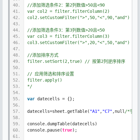
40.
//添加筛选条件2：第2列数值>50且<90
41.
var col2 = filter.filterColumn(2)
42.
col2.setCustomFilter(">",50,"<",90,"and")
43.
44.
//添加筛选条件3：第3列数值>20且<50
45.
var col3 = filter.filterColumn(3)
46.
col3.setCustomFilter(">",20,"<",50,"and")
47.
48.
//添加排序方式
49.
filter.setSort(2,true) // 按第2列逆序排序
50.
51.
// 应用筛选和排序设置
52.
filter.apply()
53.
*/
54.
55.
var
 datecells = {};
56.
57.
datecells=sheet.getTable(
"A1"
,
"C7"
,null
/*字段
58.
59.
console.dumpTable(datecells)
60.
console.pause(
true
);
61.