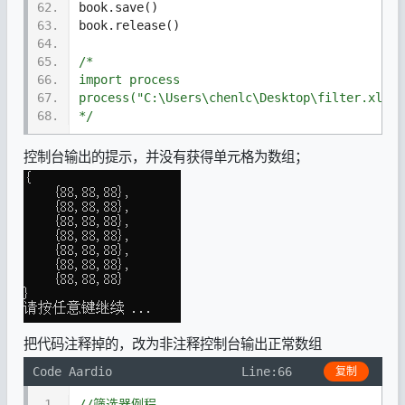
62.
book.save()
63.
book.release()
64.
65.
/*
66.
import process
67.
process("C:\Users\chenlc\Desktop\filter.xlsx"
68.
*/
控制台输出的提示，并没有获得单元格为数组；
把代码注释掉的，改为非注释
控制台输出正常数组
Code Aardio
Line:66
复制
1.
//筛选器例程