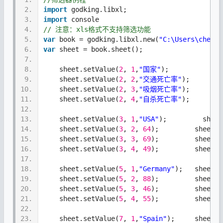
2.
import
 godking.libxl;
3.
import
 console
4.
// 注意：xls格式不支持筛选功能
5.
var
 book = godking.libxl.new(
"C:\Users\chenlc
6.
var
 sheet = book.sheet();
7.
8.
    sheet.setValue(
2
, 
1
,
"国家"
);
9.
    sheet.setValue(
2
, 
2
,
"交通死亡率"
);
10.
    sheet.setValue(
2
, 
3
,
"吸烟死亡率"
);
11.
    sheet.setValue(
2
, 
4
,
"自杀死亡率"
);
12.
13.
    sheet.setValue(
3
, 
1
,
"USA"
);         sheet
14.
    sheet.setValue(
3
, 
2
, 
64
);         sheet.s
15.
    sheet.setValue(
3
, 
3
, 
69
);         sheet.s
16.
    sheet.setValue(
3
, 
4
, 
49
);         sheet.s
17.
18.
    sheet.setValue(
5
, 
1
,
"Germany"
);   sheet.s
19.
    sheet.setValue(
5
, 
2
, 
88
);         sheet.s
20.
    sheet.setValue(
5
, 
3
, 
46
);         sheet.s
21.
    sheet.setValue(
5
, 
4
, 
55
);         sheet.s
22.
23.
    sheet.setValue(
7
, 
1
,
"Spain"
);     sheet.s