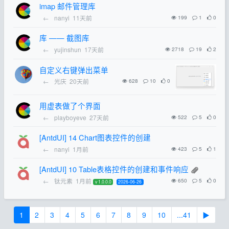
imap 邮件管理库
←
nanyi
11天前
199
1
0
库 —— 截图库
←
yujinshun
17天前
2718
19
2
自定义右键弹出菜单
←
光庆
20天前
628
10
0
用虚表做了个界面
←
playboyeve
27天前
522
5
0
[AntdUI] 14 Chart图表控件的创建
←
nanyi
1月前
423
5
1
[AntdUI] 10 Table表格控件的创建和事件响应
←
钛元素
1月前
650
5
0
v 1.0.0.0
2026-06-26
1
2
3
4
5
6
7
8
9
10
...41
▶