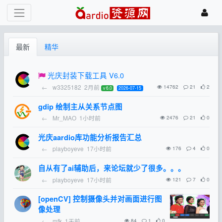
最新
精华
光庆封装下载工具 V6.0
←
w3325182
2月前
14762
21
2
v 6.0
2026-07-15
gdip 绘制主从关系节点图
←
Mr_MAO
1小时前
2476
21
0
光庆aardio库功能分析报告汇总
←
playboyeve
17小时前
176
4
0
自从有了ai辅助后，来论坛就少了很多。。。
←
playboyeve
17小时前
121
7
0
[openCV] 控制摄像头并对画面进行图
像处理
←
mfk
1天前
84
1
0