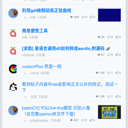
利用gdi绘制动态正弦曲线
←
mfk
1天前
329
4
0
简易便签工具
mfk
1天前
32
0
0
[求助] 易语言调用dll如何转成aardio,附源码
niheibie
2天前
67
0
0
customPlus 界面一例
←
nanyi
4天前
139
1
0
看到帖子内容中css会影响正文以外的样式，测试一
下
←
光庆
5天前
139
1
0
[openCV] YOLOv4-tiny模型 识别人像
（含完整opencv库文件下载）
←
playboyeve
10天前
437
5
0